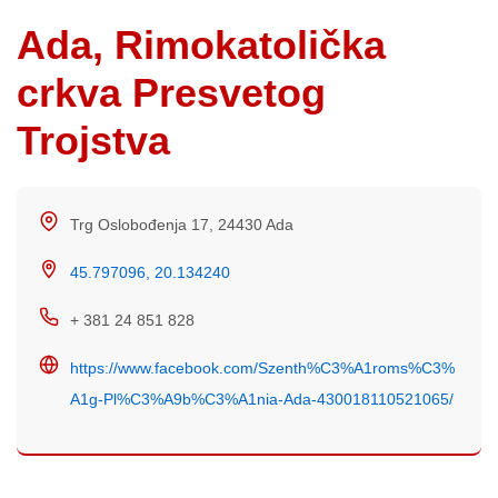
Ada, Rimokatolička
crkva Presvetog
Trojstva
Trg Oslobođenja 17, 24430 Ada
45.797096, 20.134240
+ 381 24 851 828
https://www.facebook.com/Szenth%C3%A1roms%C3%
A1g-Pl%C3%A9b%C3%A1nia-Ada-430018110521065/