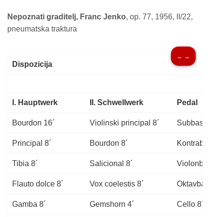
Nepoznati graditelj, Franc Jenko
, op. 77, 1956, II/22,
pneumatska traktura
← →
Dispozicija
I. Hauptwerk
II. Schwellwerk
Pedal
Bourdon 16´
Violinski principal 8´
Subbass 16
Principal 8´
Bourdon 8´
Kontrabass
Tibia 8´
Salicional 8´
Violonbass
Flauto dolce 8´
Vox coelestis 8´
Oktavbass 
Gamba 8´
Gemshorn 4´
Cello 8´