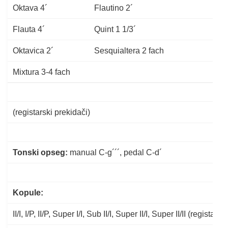
Oktava 4´
Flautino 2´
Flauta 4´
Quint 1 1/3´
Oktavica 2´
Sesquialtera 2 fach
Mixtura 3-4 fach
(registarski prekidači)
Tonski opseg:
manual C-g´´´, pedal C-d´
Kopule
:
II/I, I/P, II/P, Super I/I, Sub II/I, Super II/I, Super II/II (registars