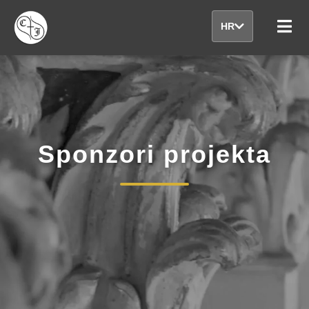
HR
Sponzori projekta