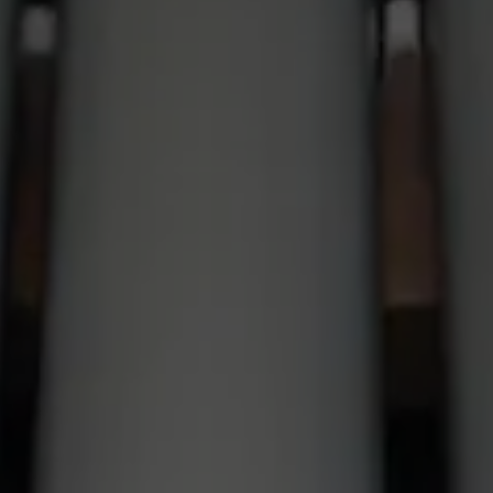
-tól
-ig
Regiszterszám
-tól
-ig
Traktúra
kérem válasszon
Műszaki állapot
kérem válasszon
Rendezési szempont
települések szerint A→Z