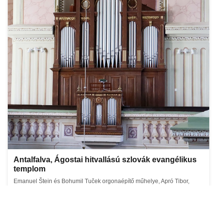
Antalfalva, Ágostai hitvallású szlovák evangélikus
templom
Emanuel Štein és Bohumil Tuček orgonaépítő műhelye, Apró Tibor,
1915, II/25, elektropneumatikus traktúra
Részletek