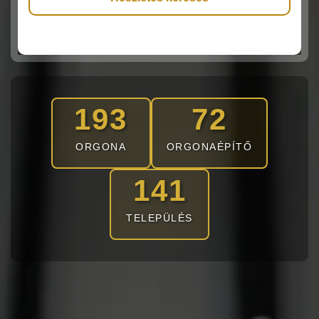
Épület besorolása
kérem válasszon
193
72
Orgonaépítő
ORGONA
ORGONAÉPÍTŐ
kérem válasszon
141
Építés éve
TELEPÜLÉS
-tól
-ig
Manuálszám