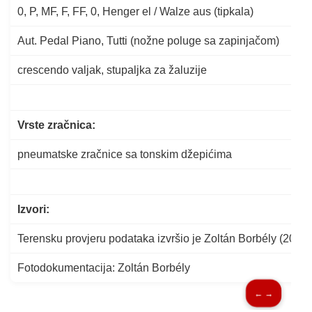
0, P, MF, F, FF, 0, Henger el / Walze aus (tipkala)
Aut. Pedal Piano, Tutti
(nožne poluge
sa zapinjačom)
crescendo valjak, stupaljka za žaluzije
Vrste zračnica:
pneumatske zračnice sa tonskim džepićima
Izvori:
Terensku provjeru podataka izvršio je Zoltán Borbély (2022)
Fotodokumentacija: Zoltán Borbély
← →