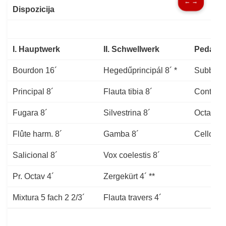
← →
Dispozicija
I. Hauptwerk
II. Schwellwerk
Pedal
Bourdon 16´
Hegedűprincipál 8´ *
Subbass
Principal 8´
Flauta tibia 8´
Contraba
Fugara 8´
Silvestrina 8´
Octavbas
Flûte harm. 8´
Gamba 8´
Cello 8´
Salicional 8´
Vox coelestis 8´
Pr. Octav 4´
Zergekürt 4´ **
Mixtura 5 fach 2 2/3´
Flauta travers 4´