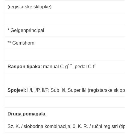
(registarske sklopke)
* Geigenprincipal
** Gemshorn
Raspon tipaka
:
manual C-g´´´, pedal C-f´
Spojevi:
II/I, I/P, II/P, Sub II/I, Super II/I (registarske sklopke)
Druga pomagala:
Sz. K. / slobodna kombinacija, 0, K. R. / ručni registri (tipkal