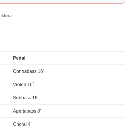
aktura
Pedal
Contrabass 16´
Violon 16´
Subbass 16´
Apertabass 8´
Choral 4´