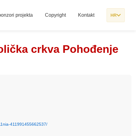
onzori projekta
Copyright
Kontakt
HR
olička crkva Pohođenje
A1nia-411991455662537/