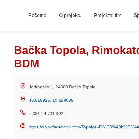
Početna
O projektu
Projektni tim
Sp
Bačka Topola, Rimokat
BDM
Jadranska 1, 24300 Bačka Topola
45.815925, 19.629835
+ 381 24 711 902
https://www.facebook.com/Topolyai-Pl%C3%A9b%C3%