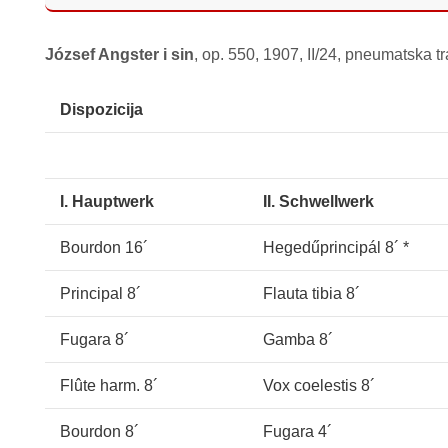
József Angster i sin
, op. 550, 1907, II/24, pneumatska tr
Dispozicija
I. Hauptwerk
II. Schwellwerk
Bourdon 16´
Hegedűprincipál 8´ *
Principal 8´
Flauta tibia 8´
Fugara 8´
Gamba 8´
Flûte harm. 8´
Vox coelestis 8´
Bourdon 8´
Fugara 4´