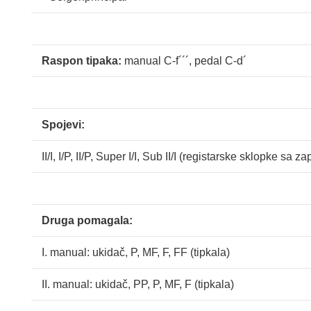
Raspon tipaka:
manual C-f´´´, pedal C-d´
Spojevi:
II/I, I/P, II/P, Super I/I, Sub II/I (registarske sklopke sa 
Druga pomagala:
I. manual: ukidač, P, MF, F, FF (tipkala)
II. manual: ukidač, PP, P, MF, F (tipkala)