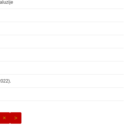
aluzije
2022).
×
>