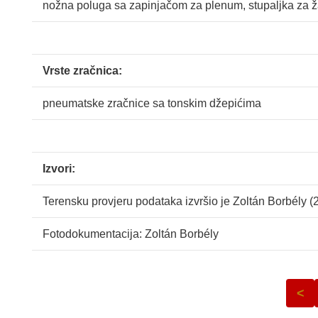
nožna poluga sa zapinjačom za plenum, stupaljka za ž
Vrste zračnica:
pneumatske zračnice sa tonskim džepićima
Izvori:
Terensku provjeru podataka izvršio je Zoltán Borbély (
Fotodokumentacija: Zoltán Borbély
<