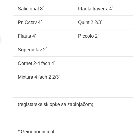
Salicional 8´
Flauta travers. 4´
Pr. Octav 4´
Quint 2 2/3´
Flauta 4´
Piccolo 2´
Superoctav 2´
Cornet 2-4 fach 4´
Mixtura 4 fach 2 2/3´
(registarske sklopke sa zapinjačom)
* Geigenprincipal